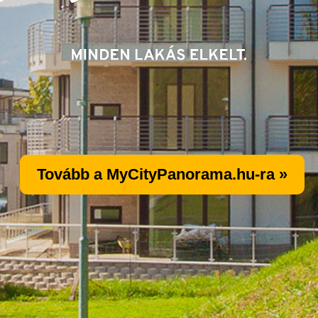
Tovább a MyCityPanorama.hu-ra »